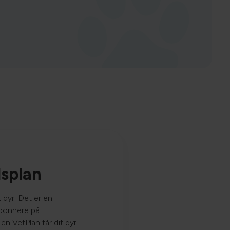
dsplan
 dyr. Det er en
bonnere på
 en VetPlan får dit dyr