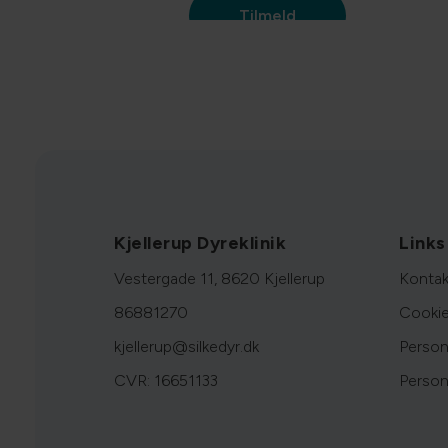
Kjellerup Dyreklinik
Links
Vestergade 11, 8620 Kjellerup
Kontak
86881270
Cookie
kjellerup@silkedyr.dk
Person
CVR: 16651133
Persond