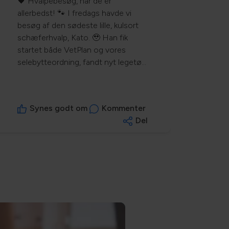
🖤 Hvalpebesøg, når de er
allerbedst! 🐾 I fredags havde vi
besøg af den sødeste lille, kulsort
schæferhvalp, Kato. 🥹 Han fik
startet både VetPlan og vores
selebytteordning, fandt nyt legetøj
og lækre snacks – og fik selvfølgelig
også booket tid til sin første
vaccination. Til sidst var batteriet
Synes godt om
Kommenter
ved at være fladt (hvalpelivet er
Del
hårdt 😴), men lidt energi kunne
heldigvis findes frem igen med de
nye godbidder. ❤️ Vi glæder os
allerede til at se dig igen, Kato! 🐶💕
#kjellerupdyreklinik #dyrlæge
#schæferhund #puppy #vetplan