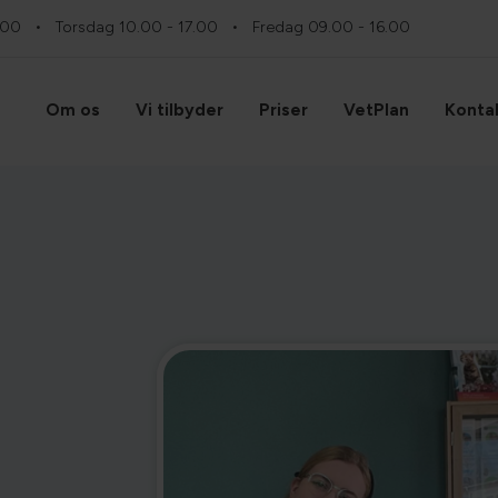
.00
Torsdag
10.00 - 17.00
Fredag
09.00 - 16.00
Hvad leder du efter?
Om os
Vi tilbyder
Priser
VetPlan
Konta