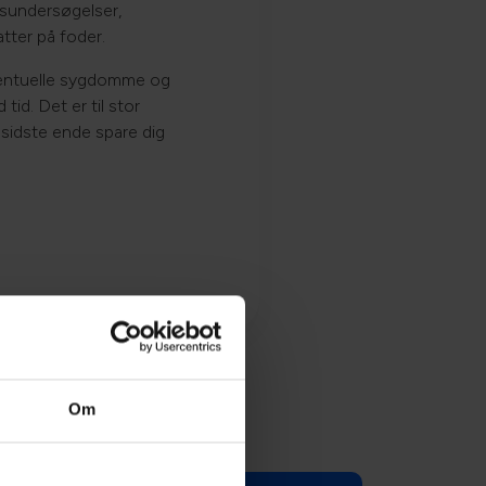
dsundersøgelser,
atter på foder.
ventuelle sygdomme og
tid. Det er til stor
 sidste ende spare dig
Om