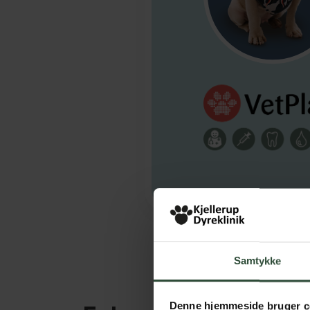
Samtykke
Denne hjemmeside bruger c