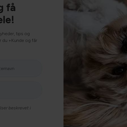
favorit! 🩷🐾 #Hund
g få
#KjellerupDyreklinik #treat #fisk
ele!
#iceland
yheder, tips og
ver du +Kunde og får
lser beskrevet i