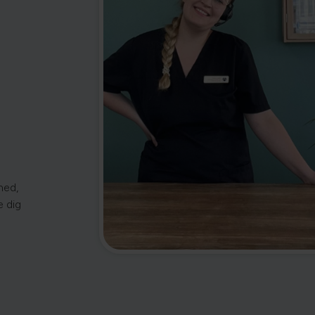
hed,
e dig