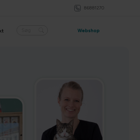
86881270
Søg
Webshop
kt