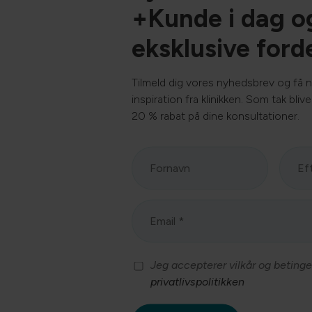
holdene, og vi håber at byde endnu
+Kunde i dag o
flere velkommen næste år! 🐾
eksklusive ford
Tilmeld dig vores nyhedsbrev og få n
inspiration fra klinikken. Som tak bli
20 % rabat på dine konsultationer.
Jeg accepterer vilkår og betinge
privatlivspolitikken